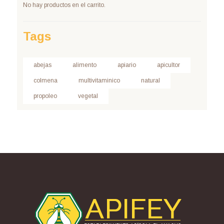
No hay productos en el carrito.
Tags
abejas
alimento
apiario
apicultor
colmena
multivitaminico
natural
propoleo
vegetal