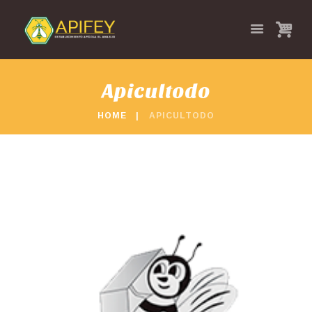
Apicultodo
HOME
APICULTODO