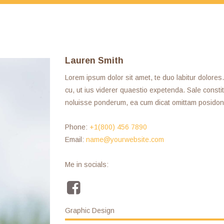
Lauren Smith
Lorem ipsum dolor sit amet, te duo labitur dolore
cu, ut ius viderer quaestio expetenda. Sale consti
noluisse ponderum, ea cum dicat omittam posidoni
Phone:
+1(800) 456 7890
Email:
name@yourwebsite.com
Me in socials:
Graphic Design