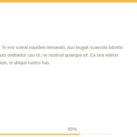
s. Te eos soleat equidem menandri, duo feugait scaevola lobortis
tuto omittantur usu te, ne nostrud quaeque sit. Ea sea viderer
um, ei ubique nostro has.
85%